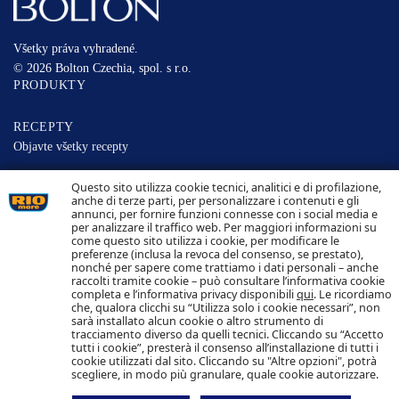
Všetky práva vyhradené.
© 2026 Bolton Czechia, spol. s r.o.
PRODUKTY
RECEPTY
Objavte všetky recepty
Questo sito utilizza cookie tecnici, analitici e di profilazione,
ZODPOVEDNOSŤ
anche di terze parti, per personalizzare i contenuti e gli
DOHĽADATEĽNOSŤ
annunci, per fornire funzioni connesse con i social media e
KONTAKTUJTE NÁS
per analizzare il traffico web. Per maggiori informazioni su
NAKLADANIE S COOKIES OCHRANA OSOBNÝCH
come questo sito utilizza i cookie, per modificare le
ÚDAJOV
preferenze (inclusa la revoca del consenso, se prestato),
nonché per sapere come trattiamo i dati personali – anche
raccolti tramite cookie – può consultare l’informativa cookie
Sledujte nás
completa e l’informativa privacy disponibili
qui
. Le ricordiamo
che, qualora clicchi su “Utilizza solo i cookie necessari”, non
sarà installato alcun cookie o altro strumento di
tracciamento diverso da quelli tecnici. Cliccando su “Accetto
tutti i cookie”, presterà il consenso all’installazione di tutti i
cookie utilizzati dal sito. Cliccando su "Altre opzioni", potrà
scegliere, in modo più granulare, quale cookie autorizzare.
Bolton Czechia, spol. s r.o.
Karpatské námestie 10A
831 06 Bratislava