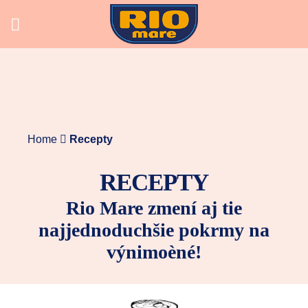
Skip
to
content
Home
Recepty
RECEPTY
Rio Mare zmení aj tie
najjednoduchšie pokrmy na
výnimoèné!