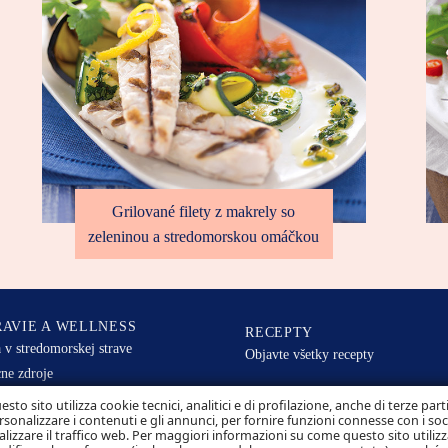
Grilované filety z makrely so
zeleninou a stredomorskou omáčkou
AVIE A WELLNESS
RECEPTY
 v stredomorskej strave
Objavte všetky recepty
ne zdroje
Mare pre zdravie a silu detí
ZODPOVEDNOSŤ
esto sito utilizza cookie tecnici, analitici e di profilazione, anche di terze part
rsonalizzare i contenuti e gli annunci, per fornire funzioni connesse con i so
te nutričné fakty
alizzare il traffico web. Per maggiori informazioni su come questo sito utilizz