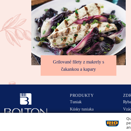
Grilované filety z makrely s
čakankou a kapary
PRODUKTY
ZDR
Tuniak
Ryba
Kúsky tuniaka
Vzác
Tuniak v omáčke
Rio 
Qu
pe
Zisti
Všetky práva vyhradené.
an