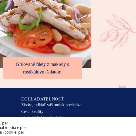
Grilované filety z makrely s
rustikálnym šalátom
DOHĽADATEĽNOSŤ
Zistite, odkiaľ váš tuniak pochádza
Cesta kvality
KONTAKTUJTE NÁS
NAKLADANIE S COOKIES OCHRANA
i, per
OSOBNÝCH ÚDAJOV
cial media e per
a i cookie, per