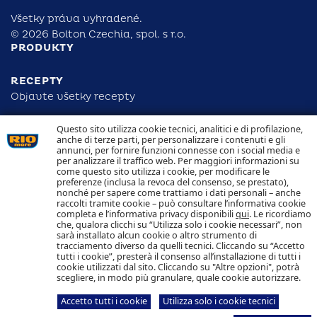
Všetky práva vyhradené.
© 2026 Bolton Czechia, spol. s r.o.
PRODUKTY
RECEPTY
Objavte všetky recepty
Questo sito utilizza cookie tecnici, analitici e di profilazione,
ZODPOVEDNOSŤ
anche di terze parti, per personalizzare i contenuti e gli
DOHĽADATEĽNOSŤ
annunci, per fornire funzioni connesse con i social media e
KONTAKTUJTE NÁS
per analizzare il traffico web. Per maggiori informazioni su
NAKLADANIE S COOKIES OCHRANA OSOBNÝCH
come questo sito utilizza i cookie, per modificare le
ÚDAJOV
preferenze (inclusa la revoca del consenso, se prestato),
nonché per sapere come trattiamo i dati personali – anche
raccolti tramite cookie – può consultare l’informativa cookie
Sledujte nás
completa e l’informativa privacy disponibili
qui
. Le ricordiamo
che, qualora clicchi su “Utilizza solo i cookie necessari”, non
sarà installato alcun cookie o altro strumento di
tracciamento diverso da quelli tecnici. Cliccando su “Accetto
tutti i cookie”, presterà il consenso all’installazione di tutti i
cookie utilizzati dal sito. Cliccando su "Altre opzioni", potrà
scegliere, in modo più granulare, quale cookie autorizzare.
Bolton Czechia, spol. s r.o.
Karpatské námestie 10A
831 06 Bratislava
Accetto tutti i cookie
Utilizza solo i cookie tecnici