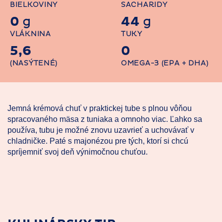
BIELKOVINY
SACHARIDY
0
44
g
g
VLÁKNINA
TUKY
5,6
0
(NASÝTENÉ)
OMEGA-3 (EPA + DHA)
Jemná krémová chuť v praktickej tube s plnou vôňou
spracovaného mäsa z tuniaka a omnoho viac. Ľahko sa
používa, tubu je možné znovu uzavrieť a uchovávať v
chladničke. Paté s majonézou pre tých, ktorí si chcú
spríjemniť svoj deň výnimočnou chuťou.