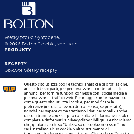
Všetky práva vyhradené.
© 2026 Bolton Czechia, spol. s r.o.
PRODUKTY
RECEPTY
Objavte všetky recepty
Questo sito utilizza cookie tecnici, analitici e di profilazione,
ZODPOVEDNOSŤ
anche di terze parti, per personalizzare i contenuti e gli
DOHĽADATEĽNOSŤ
annunci, per fornire funzioni connesse con i social media e
KONTAKTUJTE NÁS
per analizzare il traffico web. Per maggiori informazioni su
NAKLADANIE S COOKIES OCHRANA OSOBNÝCH
come questo sito utilizza i cookie, per modificare le
ÚDAJOV
preferenze (inclusa la revoca del consenso, se prestato),
nonché per sapere come trattiamo i dati personali – anche
raccolti tramite cookie – può consultare l’informativa cookie
Sledujte nás
completa e l’informativa privacy disponibili
qui
. Le ricordiamo
che, qualora clicchi su “Utilizza solo i cookie necessari”, non
sarà installato alcun cookie o altro strumento di
tracciamento diverso da quelli tecnici. Cliccando su “Accetto