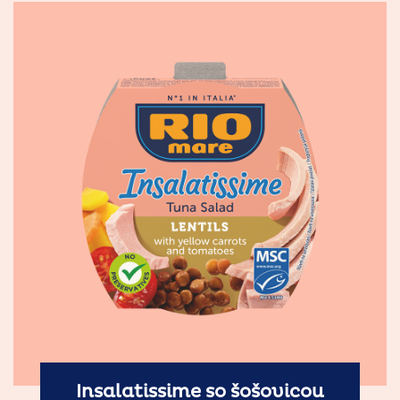
Insalatissime so šošovicou