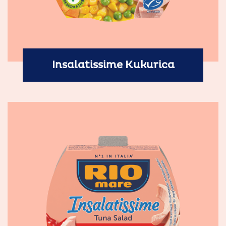
Insalatissime Kukurica