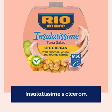
Insalatissime s cícerom