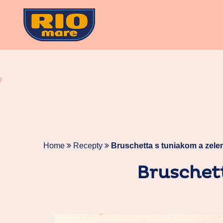
Skip
to
content
Home
Recepty
Bruschetta s tuniakom a zel
Bruschet