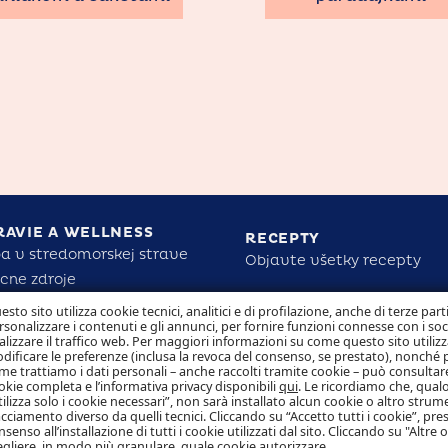
RAVIE A WELLNESS
RECEPTY
a v stredomorskej strave
Objavte všetky recepty
cne zdroje
 Mare pre zdravie a silu detí
ZODPOVEDNOSŤ
esto sito utilizza cookie tecnici, analitici e di profilazione, anche di terze part
rsonalizzare i contenuti e gli annunci, per fornire funzioni connesse con i so
tite nutričné fakty
alizzare il traffico web. Per maggiori informazioni su come questo sito utilizz
dificare le preferenze (inclusa la revoca del consenso, se prestato), nonché 
me trattiamo i dati personali – anche raccolti tramite cookie – può consultare
okie completa e l’informativa privacy disponibili
qui
. Le ricordiamo che, qualo
tilizza solo i cookie necessari”, non sarà installato alcun cookie o altro strum
acciamento diverso da quelli tecnici. Cliccando su “Accetto tutti i cookie”, pres
nsenso all’installazione di tutti i cookie utilizzati dal sito. Cliccando su "Altre 
egliere, in modo più granulare, quale cookie autorizzare.