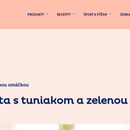
PRODUKTY
RECEPTY
ŠPORT A VÝŽIVA
ZDRAV
enou omáčkou
ta s tuniakom a zeleno