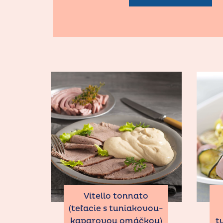
Vitello tonnato
(teľacie s tuniakovou-
kaparovou omáčkou)
t