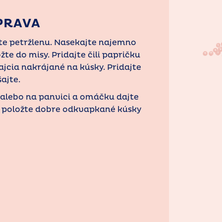
PRAVA
ňate petržlenu. Nasekajte najemno
te do misy. Pridajte čili papričku
jcia nakrájané na kúsky. Pridajte
ajte.
e alebo na panvici a omáčku dajte
 položte dobre odkvapkané kúsky