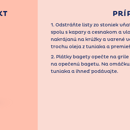
KT
PRÍ
1. Odstráňte listy zo stoniek v
spolu s kapary a cesnakom a vlož
nakrájanú na krúžky a varené va
trochu oleja z tuniaka a premieš
2. Plátky bagety opečte na gril
na opečenú bagetu. Na omáčku
tuniaka a ihneď podávajte.