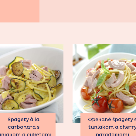
Špagety à la
Opekané špagety 
carbonara s
tuniakom a cherr
uniakom a cuketami
paradajkami