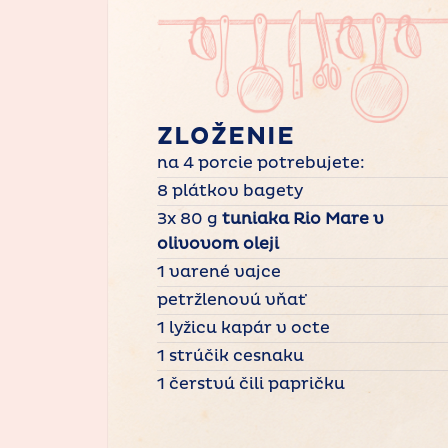
ZLOŽENIE
na 4 porcie potrebujete:
8 plátkov bagety
3x 80 g
tuniaka Rio Mare v
olivovom oleji
1 varené vajce
petržlenovú vňať
1 lyžicu kapár v octe
1 strúčik cesnaku
1 čerstvú čili papričku