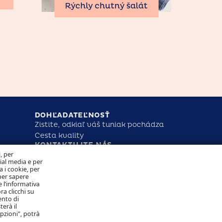
Rýchly chutný šalát
DOHĽADATEĽNOSŤ
Zistite, odkiaľ váš tuniak pochádza
Cesta kvality
KONTAKTUJTE NÁS
NAKLADANIE S COOKIES OCHRANA
i, per
OSOBNÝCH ÚDAJOV
cial media e per
a i cookie, per
per sapere
 l’informativa
Sledujte nás
ra clicchi su
ento di
terà il
opzioni", potrà