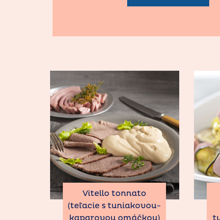
Vitello tonnato
(teľacie s tuniakovou-
kaparovou omáčkou)
t