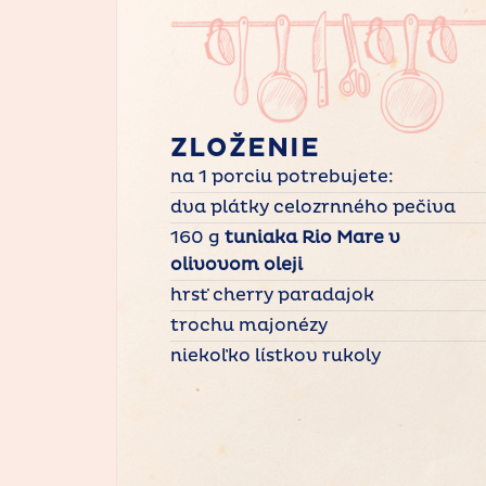
ZLOŽENIE
na 1 porciu potrebujete:
dva plátky celozrnného pečiva
160 g
tuniaka Rio Mare v
olivovom oleji
hrsť cherry paradajok
trochu majonézy
niekoľko lístkov rukoly