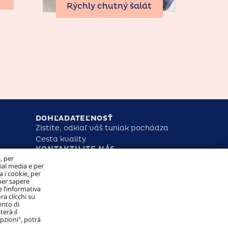
Rýchly chutný šalát
DOHĽADATEĽNOSŤ
Zistite, odkiaľ váš tuniak pochádza
Cesta kvality
KONTAKTUJTE NÁS
NAKLADANIE S COOKIES OCHRANA
i, per
OSOBNÝCH ÚDAJOV
cial media e per
a i cookie, per
per sapere
 l’informativa
Sledujte nás
ra clicchi su
ento di
terà il
opzioni", potrà