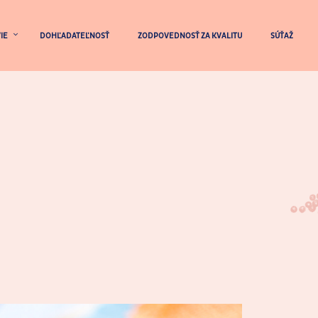
IE
DOHĽADATEĽNOSŤ
ZODPOVEDNOSŤ ZA KVALITU
SÚŤAŽ