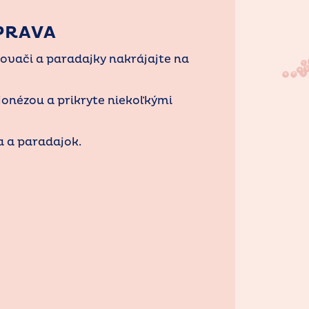
PRAVA
kovači a paradajky nakrájajte na
jonézou a prikryte niekoľkými
a a paradajok.