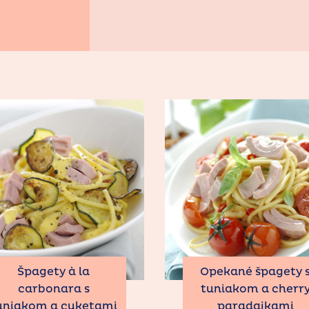
Špagety à la
Opekané špagety 
carbonara s
tuniakom a cherr
uniakom a cuketami
paradajkami