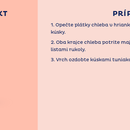
KT
PRÍ
1. Opečte plátky chleba v hrian
kúsky.
2. Oba krajce chleba potrite ma
listami rukoly.
3. Vrch ozdobte kúskami tuniak