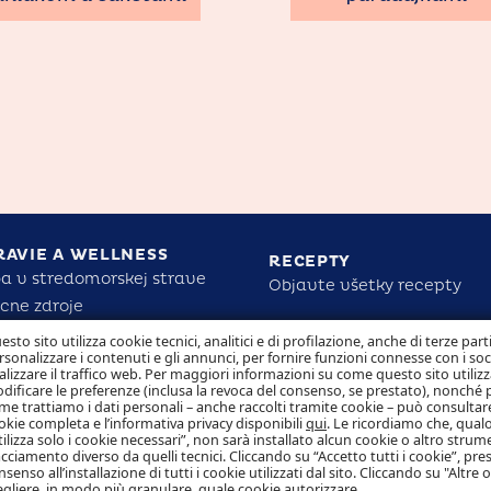
RAVIE A WELLNESS
RECEPTY
a v stredomorskej strave
Objavte všetky recepty
cne zdroje
 Mare pre zdravie a silu detí
ZODPOVEDNOSŤ
esto sito utilizza cookie tecnici, analitici e di profilazione, anche di terze part
rsonalizzare i contenuti e gli annunci, per fornire funzioni connesse con i so
tite nutričné fakty
alizzare il traffico web. Per maggiori informazioni su come questo sito utilizz
dificare le preferenze (inclusa la revoca del consenso, se prestato), nonché 
me trattiamo i dati personali – anche raccolti tramite cookie – può consultare
okie completa e l’informativa privacy disponibili
qui
. Le ricordiamo che, qualo
tilizza solo i cookie necessari”, non sarà installato alcun cookie o altro strum
acciamento diverso da quelli tecnici. Cliccando su “Accetto tutti i cookie”, pres
nsenso all’installazione di tutti i cookie utilizzati dal sito. Cliccando su "Altre 
egliere, in modo più granulare, quale cookie autorizzare.