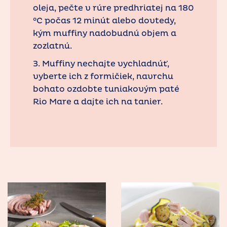
oleja, pečte v rúre predhriatej na 180
°C počas 12 minút alebo dovtedy,
kým muffiny nadobudnú objem a
zozlatnú.
3. Muffiny nechajte vychladnúť,
vyberte ich z formičiek, navrchu
bohato ozdobte tuniakovým paté
Rio Mare a dajte ich na tanier.