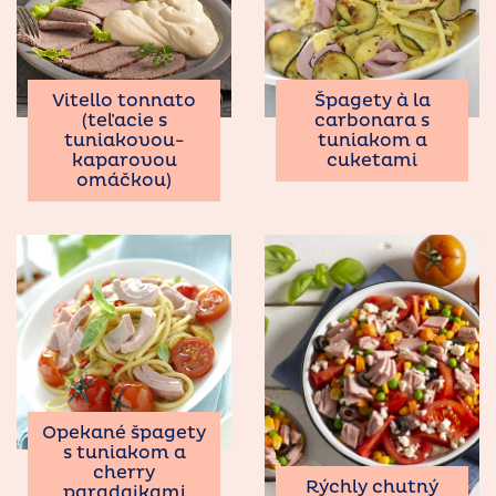
Vitello tonnato
Špagety à la
(teľacie s
carbonara s
tuniakovou-
tuniakom a
kaparovou
cuketami
omáčkou)
Opekané špagety
s tuniakom a
cherry
Rýchly chutný
paradajkami