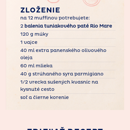
ZLOŽENIE
na 12 muffinov potrebujete:
2
balenia tuniakového paté Rio Mare
120 g múky
1 vajce
40 ml extra panenského olivového
oleja
60 ml mlieka
40 g strúhaného syra parmigiano
1/2 vrecka sušených kvasníc na
kysnuté cesto
soľ a čierne korenie