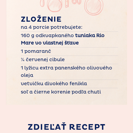
ZLOŽENIE
na 4 porcie potrebujete:
160 g odkvapkaného
tuniaka Rio
Mare vo vlastnej šťave
1 pomaranč
¼ červenej cibule
1 lyžicu extra panenského olivového
oleja
vetvičku divokého fenikla
soľ a čierne korenie podľa chuti
ZDIEĽAŤ RECEPT