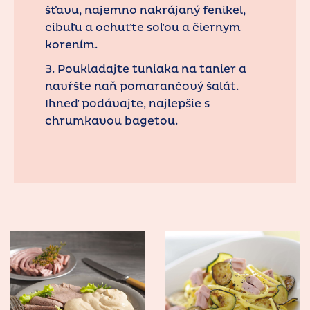
šťavu, najemno nakrájaný fenikel,
cibuľu a ochuťte soľou a čiernym
korením.
3. Poukladajte tuniaka na tanier a
navŕšte naň pomarančový šalát.
Ihneď podávajte, najlepšie s
chrumkavou bagetou.