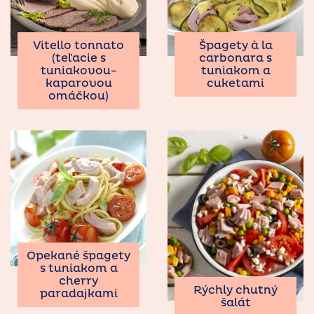
Vitello tonnato
Špagety à la
(teľacie s
carbonara s
tuniakovou-
tuniakom a
kaparovou
cuketami
omáčkou)
Opekané špagety
s tuniakom a
cherry
Rýchly chutný
paradajkami
šalát