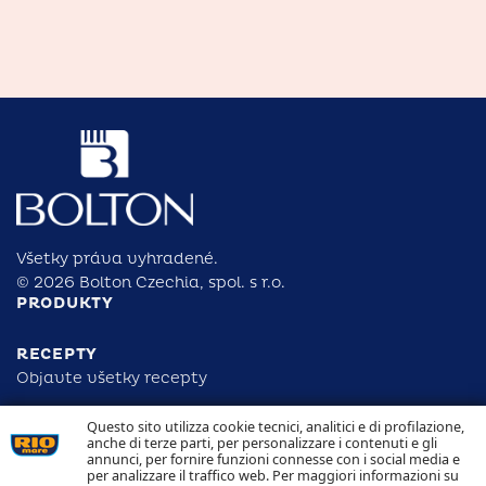
Všetky práva vyhradené.
© 2026 Bolton Czechia, spol. s r.o.
PRODUKTY
RECEPTY
Objavte všetky recepty
Questo sito utilizza cookie tecnici, analitici e di profilazione,
ZODPOVEDNOSŤ
anche di terze parti, per personalizzare i contenuti e gli
DOHĽADATEĽNOSŤ
annunci, per fornire funzioni connesse con i social media e
KONTAKTUJTE NÁS
per analizzare il traffico web. Per maggiori informazioni su
NAKLADANIE S COOKIES OCHRANA OSOBNÝCH