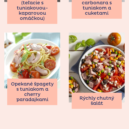
(teľacie s
carbonara s
tuniakovou-
tuniakom a
kaparovou
cuketami
omáčkou)
Opekané špagety
s tuniakom a
cherry
Rýchly chutný
paradajkami
šalát