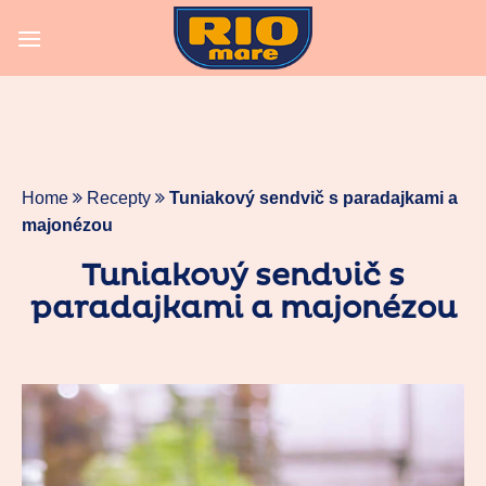
Skip
to
content
Home
Recepty
Tuniakový sendvič s paradajkami a
majonézou
Tuniakový sendvič s
paradajkami a majonézou