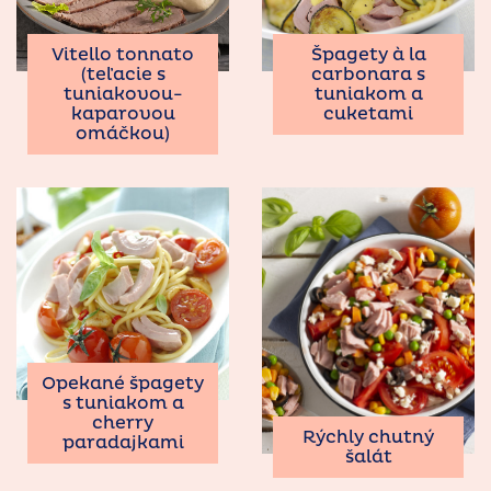
Vitello tonnato
Špagety à la
(teľacie s
carbonara s
tuniakovou-
tuniakom a
kaparovou
cuketami
omáčkou)
Opekané špagety
s tuniakom a
cherry
Rýchly chutný
paradajkami
šalát