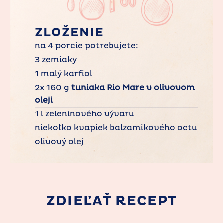
ZLOŽENIE
na 4 porcie potrebujete:
3 zemiaky
1 malý karfiol
2x 160 g
tuniaka Rio Mare v olivovom
oleji
1 l zeleninového vývaru
niekoľko kvapiek balzamikového octu
olivový olej
ZDIEĽAŤ RECEPT