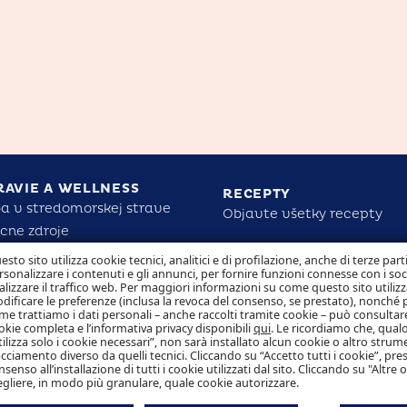
RAVIE A WELLNESS
RECEPTY
a v stredomorskej strave
Objavte všetky recepty
cne zdroje
 Mare pre zdravie a silu detí
ZODPOVEDNOSŤ
esto sito utilizza cookie tecnici, analitici e di profilazione, anche di terze part
rsonalizzare i contenuti e gli annunci, per fornire funzioni connesse con i so
tite nutričné fakty
alizzare il traffico web. Per maggiori informazioni su come questo sito utilizz
dificare le preferenze (inclusa la revoca del consenso, se prestato), nonché 
me trattiamo i dati personali – anche raccolti tramite cookie – può consultare
okie completa e l’informativa privacy disponibili
qui
. Le ricordiamo che, qualo
tilizza solo i cookie necessari”, non sarà installato alcun cookie o altro strum
acciamento diverso da quelli tecnici. Cliccando su “Accetto tutti i cookie”, pres
nsenso all’installazione di tutti i cookie utilizzati dal sito. Cliccando su "Altre 
egliere, in modo più granulare, quale cookie autorizzare.