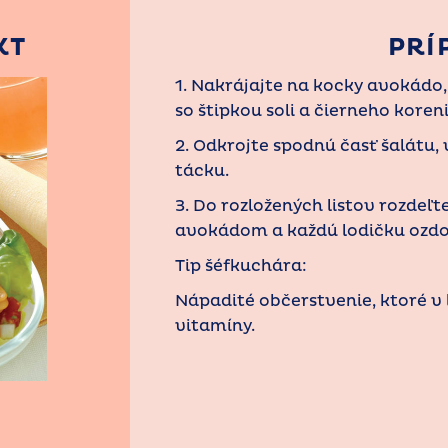
KT
PRÍ
1. Nakrájajte na kocky avokádo,
so štipkou soli a čierneho koreni
2. Odkrojte spodnú časť šalátu, v
tácku.
3. Do rozložených listov rozdeľt
avokádom a každú lodičku ozd
Tip šéfkuchára:
Nápadité občerstvenie, ktoré v l
vitamíny.