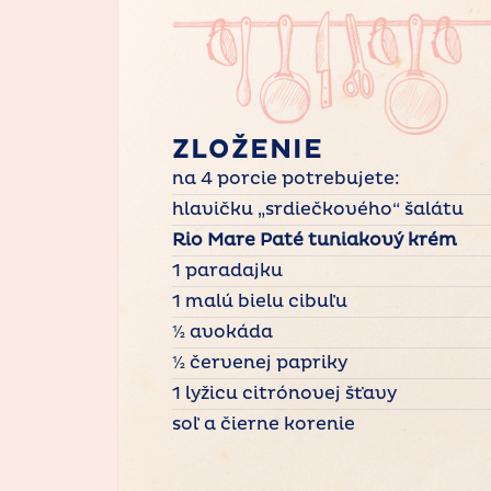
ZLOŽENIE
na 4 porcie potrebujete:
hlavičku „srdiečkového“ šalátu
Rio Mare Paté tuniakový krém
1 paradajku
1 malú bielu cibuľu
½ avokáda
½ červenej papriky
1 lyžicu citrónovej šťavy
soľ a čierne korenie