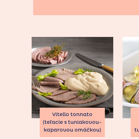
Vitello tonnato
(teľacie s tuniakovou-
kaparovou omáčkou)
t