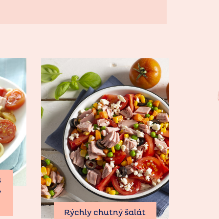
s
y
Rýchly chutný šalát