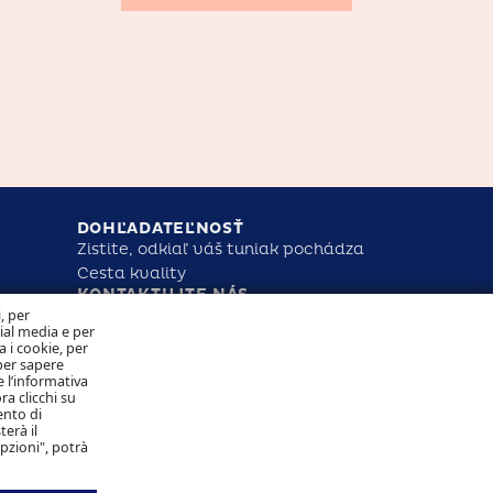
DOHĽADATEĽNOSŤ
Zistite, odkiaľ váš tuniak pochádza
Cesta kvality
KONTAKTUJTE NÁS
NAKLADANIE S COOKIES OCHRANA
i, per
OSOBNÝCH ÚDAJOV
cial media e per
a i cookie, per
per sapere
 l’informativa
Sledujte nás
ra clicchi su
ento di
terà il
opzioni", potrà