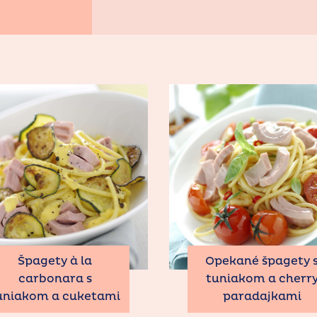
Špagety à la
Opekané špagety 
carbonara s
tuniakom a cherr
uniakom a cuketami
paradajkami